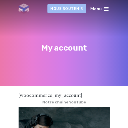
Menu
NOUS SOUTENIR
My account
[woocommerce_my_account]
Notre chaîne YouTube