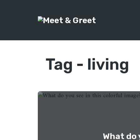
Tag -
living
What do y