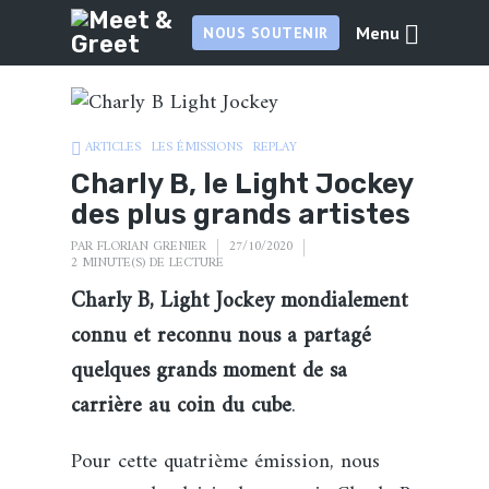
Menu
NOUS SOUTENIR
ARTICLES
LES ÉMISSIONS
REPLAY
Charly B, le Light Jockey
des plus grands artistes
PAR
FLORIAN GRENIER
27/10/2020
2 MINUTE(S) DE LECTURE
Charly B, Light Jockey mondialement
connu et reconnu nous a partagé
quelques grands moment de sa
carrière au coin du cube
.
Pour cette quatrième émission, nous