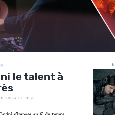
N
NE
i le talent à
rès
 MINUTE(S) DE LECTURE
avini s’impose au fil du temps