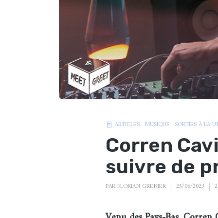
ARTICLES
MUSIQUE
SORTIES À LA U
Corren Cavin
suivre de p
PAR
FLORIAN GRENIER
25/06/2023
2
Venu des Pays-Bas, Corren C