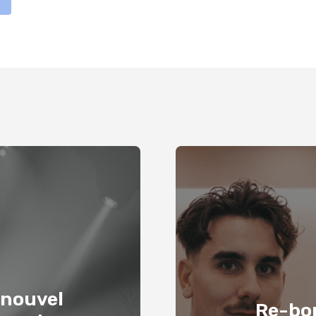
 nouvel
Re-bon