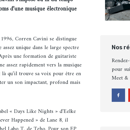
oms d’une musique électronique
1996, Corren Cavini se distingue
assez unique dans le large spectre
Nos r
 Après une formation de guitariste
Rendez-
rne assez rapidement vers la musique
pour sui
t là qu’il trouve sa voix pour être en
Meet & 
ter un son impactant, profond mais
label « Days Like Nights » d’Eelke
 Never Happened » de Lane 8, il
label Labo T. de Teho. Pour son EP