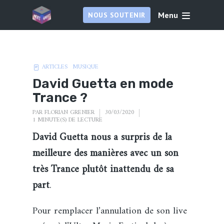
Menu
NOUS SOUTENIR
ARTICLES
MUSIQUE
David Guetta en mode
Trance ?
PAR
FLORIAN GRENIER
30/03/2020
1 MINUTE(S) DE LECTURE
David Guetta nous a surpris de la
meilleure des manières avec un son
très Trance plutôt inattendu de sa
part
.
Pour remplacer l’annulation de son live