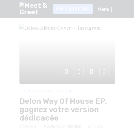
Menu
NOUS SOUTENIR
MUSIQUE
SORTIES À LA UNE
Delon Way Of House EP,
gagnez votre version
dédicacée
EPISODE 81
PAR
FLORIAN GRENIER
13/07/2021