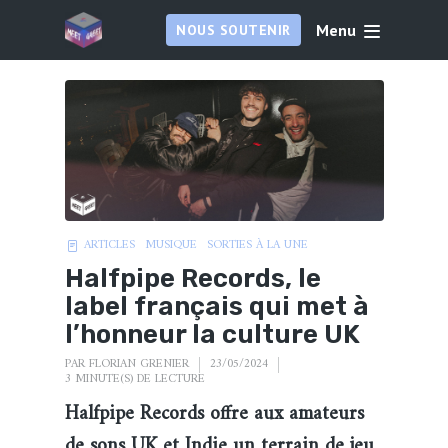
Menu
NOUS SOUTENIR
ARTICLES
MUSIQUE
SORTIES À LA UNE
Halfpipe Records, le
label français qui met à
l’honneur la culture UK
PAR
FLORIAN GRENIER
23/05/2024
3 MINUTE(S) DE LECTURE
Halfpipe Records offre aux amateurs
de sons UK et Indie un terrain de jeu