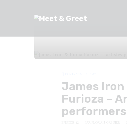
PORTRAITS
REPLAY
James Iron
Furioza – A
performers
EPISODE 12
PAR
FLORIAN GRENIER