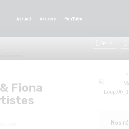
Accueil
Articles
YouTube
Spotify
N
 & Fiona
rtistes
Nos r
31/10/2020