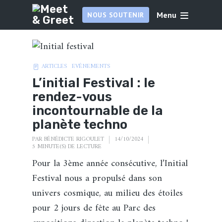
Menu
NOUS SOUTENIR
ARTICLES
EVÉNEMENTS
L’initial Festival : le
rendez-vous
incontournable de la
planète techno
PAR
BÉNÉDICTE RIGOULET
14/10/2024
5 MINUTE(S) DE LECTURE
Pour la 3ème année consécutive, l’Initial
Festival nous a propulsé dans son
univers cosmique, au milieu des étoiles
pour 2 jours de fête au Parc des