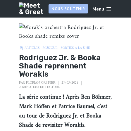
Menu
NOUS SOUTENIR
ARTICLES
MUSIQUE
SORTIES À LA UNE
Rodriguez Jr. & Booka
Shade reprennent
Worakls
PAR
FLORIAN GRENIER
27/03/2021
2 MINUTE(S) DE LECTURE
La série continue ! Après Ben Böhmer,
Mark Höffen et Patrice Baumel, c’est
au tour de Rodriguez Jr. et Booka
Shade de revisiter Worakls.