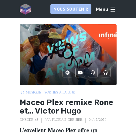
Menu
NOUS SOUTENIR
MUSIQUE
SORTIES À LA UNE
Maceo Plex remixe Rone
et… Victor Hugo
EPISODE 53
PAR
FLORIAN GRENIER
04/12/2020
L’excellent Maceo Plex offre un