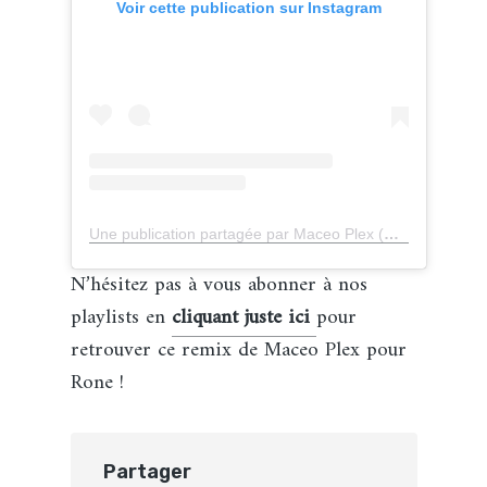
Voir cette publication sur Instagram
Une publication partagée par Maceo Plex (@maceoplex)
N’hésitez pas à vous abonner à nos
playlists en
cliquant
just
e
ici
pour
retrouver ce remix de Maceo Plex pour
Rone !
Partager