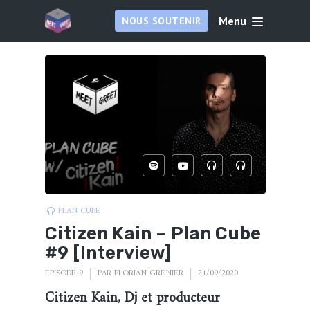
Menu
NOUS SOUTENIR
PLAN CUBE
Citizen Kain – Plan Cube
#9 [Interview]
EPISODE 9
PAR
FLORIAN GRENIER
21/09/2020
Citizen Kain, Dj et producteur