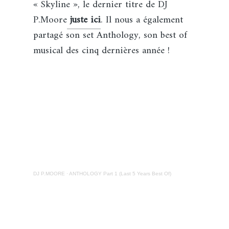
« Skyline », le dernier titre de DJ
P.Moore
juste ici
. Il nous a également
partagé son set Anthology, son best of
musical des cinq dernières année !
DJ P.MOORE
·
ANTHOLOGY Part 1 (Last 5 Years Best Of)